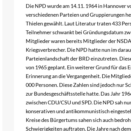
Die NPD wurde am 14.11. 1964 in Hannover von
verschiedenen Parteien und Gruppierungen her
Thielen gewählt. Laut Literatur traten 433 Per
Teilnehmer schwankt bei Gründungsdatum zwi
Mitglieder waren bereits Mitglieder der NSDAP
Kriegsverbrecher. Die NPD hatte nun im darauf 
Parteienlandschaft der BRD einzutreten. Dies
von 1965 geplant. Ein weiterer Grund für das 
Erinnerung an die Vergangenheit. Die Mitglie
000 Personen. Diese Zahlen sind jedoch nur Sc
zur Bundesgeschäftsstelle hatte. Das Jahr 196
zwischen CDU/CSU und SPD. Die NPD sah nun 
konserativen und antikommunistisch eingestel
Kreise des Bürgertums sahen sich auch bedroht,
Schwierigkeiten auftraten. Die Jahre nach de