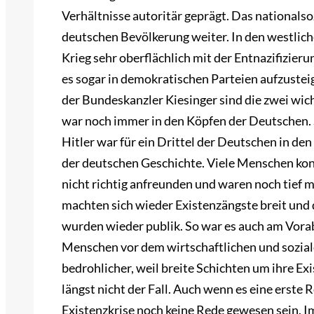
Verhältnisse autoritär geprägt. Das nationalso
deutschen Bevölkerung weiter. In den westlic
Krieg sehr oberflächlich mit der Entnazifizie
es sogar in demokratischen Parteien aufzuste
der Bundeskanzler Kiesinger sind die zwei wic
war noch immer in den Köpfen der Deutschen. S
Hitler war für ein Drittel der Deutschen in de
der deutschen Geschichte. Viele Menschen ko
nicht richtig anfreunden und waren noch tief 
machten sich wieder Existenzängste breit und d
wurden wieder publik. So war es auch am Vorab
Menschen vor dem wirtschaftlichen und soziale
bedrohlicher, weil breite Schichten um ihre Ex
längst nicht der Fall. Auch wenn es eine erste 
Existenzkrise noch keine Rede gewesen sein. Im