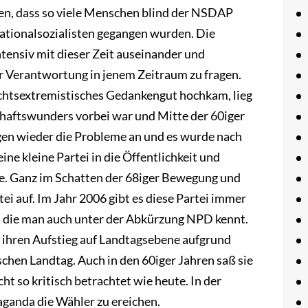
en, dass so viele Menschen blind der NSDAP
Nationalsozialisten gegangen wurden. Die
tensiv mit dieser Zeit auseinander und
r Verantwortung in jenem Zeitraum zu fragen.
echtsextremistisches Gedankengut hochkam, lieg
schaftswunders vorbei war und Mitte der 60iger
ngen wieder die Probleme an und es wurde nach
ine kleine Partei in die Öffentlichkeit und
ne. Ganz im Schatten der 68iger Bewegung und
ei auf. Im Jahr 2006 gibt es diese Partei immer
s, die man auch unter der Abkürzung NPD kennt.
 ihren Aufstieg auf Landtagsebene aufgrund
ischen Landtag. Auch in den 60iger Jahren saß sie
ht so kritisch betrachtet wie heute. In der
ganda die Wähler zu ereichen.