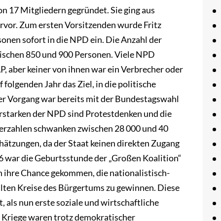
 17 Mitgliedern gegründet. Sie ging aus
vor. Zum ersten Vorsitzenden wurde Fritz
sonen sofort in die NPD ein. Die Anzahl der
schen 850 und 900 Personen. Viele NPD
, aber keiner von ihnen war ein Verbrecher oder
folgenden Jahr das Ziel, in die politische
er Vorgang war bereits mit der Bundestagswahl
Erstarken der NPD sind Protestdenken und die
derzahlen schwanken zwischen 28 000 und 40
hätzungen, da der Staat keinen direkten Zugang
6 war die Geburtsstunde der „Großen Koalition“
ihre Chance gekommen, die nationalistisch-
lten Kreise des Bürgertums zu gewinnen. Diese
 als nun erste soziale und wirtschaftliche
m Kriege waren trotz demokratischer