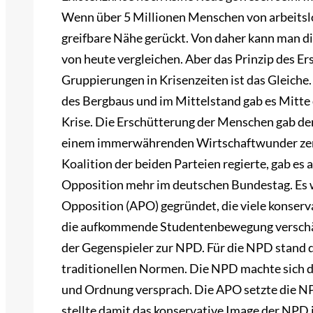
Wenn über 5 Millionen Menschen von arbeitslos
greifbare Nähe gerückt. Von daher kann man die
von heute vergleichen. Aber das Prinzip des Er
Gruppierungen in Krisenzeiten ist das Gleiche.
des Bergbaus und im Mittelstand gab es Mitte d
Krise. Die Erschütterung der Menschen gab de
einem immerwährenden Wirtschaftwunder zerpl
Koalition der beiden Parteien regierte, gab e
Opposition mehr im deutschen Bundestag. Es
Opposition (APO) gegründet, die viele konser
die aufkommende Studentenbewegung verschär
der Gegenspieler zur NPD. Für die NPD stand d
traditionellen Normen. Die NPD machte sich di
und Ordnung versprach. Die APO setzte die N
stellte damit das konservative Image der NPD i