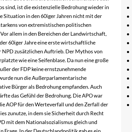
 sind, ist die existenzielle Bedrohung wieder in
 Situation in den 60iger Jahren nicht mit der
starkens von extremistischen politischen
 Vor allem in den Bereichen der Landwirtschaft,
er 60iger Jahre eine erste wirtschaftliche
r NPD zusätzlichen Auftrieb. Der Mythos von
atzte wie eine Seifenblase. Da nun eine große
s außer der FDP keine ernstzunehmende
 wurde nun die Außerparlamentarische
vative Bürger als Bedrohung empfanden. Auch
fte das Gefühl der Bedrohung. Die APO war
ie AOP für den Werteverfall und den Zerfall der
es zunutze, in dem sie Sicherheit durch Recht
PD mit dem Nationalsozialismus gleich und
n Frage. In der Deutschlandpolitik gab es ein