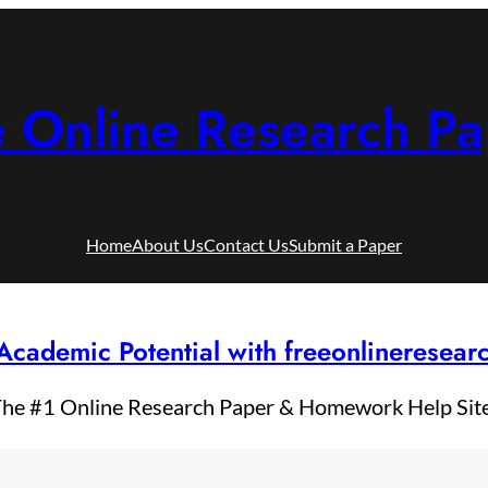
e Online Research Pa
Home
About Us
Contact Us
Submit a Paper
Academic Potential with freeonlineresea
he #1 Online Research Paper & Homework Help Sit