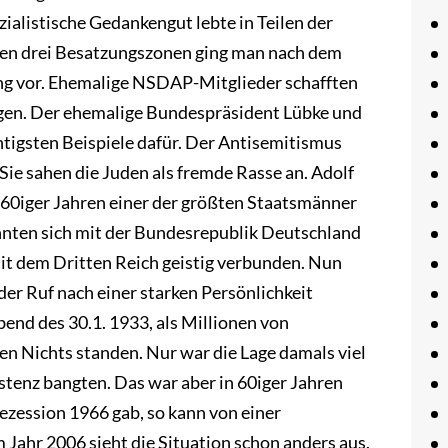
zialistische Gedankengut lebte in Teilen der
hen drei Besatzungszonen ging man nach dem
rung vor. Ehemalige NSDAP-Mitglieder schafften
igen. Der ehemalige Bundespräsident Lübke und
htigsten Beispiele dafür. Der Antisemitismus
ie sahen die Juden als fremde Rasse an. Adolf
n 60iger Jahren einer der größten Staatsmänner
nnten sich mit der Bundesrepublik Deutschland
mit dem Dritten Reich geistig verbunden. Nun
er Ruf nach einer starken Persönlichkeit
end des 30.1. 1933, als Millionen von
n Nichts standen. Nur war die Lage damals viel
istenz bangten. Das war aber in 60iger Jahren
Rezession 1966 gab, so kann von einer
 Jahr 2006 sieht die Situation schon anders aus.