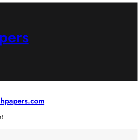
pers
rchpapers.com
e!