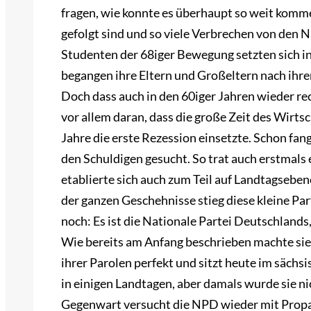
fragen, wie konnte es überhaupt so weit komm
gefolgt sind und so viele Verbrechen von den 
Studenten der 68iger Bewegung setzten sich in
begangen ihre Eltern und Großeltern nach ihre
Doch dass auch in den 60iger Jahren wieder r
vor allem daran, dass die große Zeit des Wirt
Jahre die erste Rezession einsetzte. Schon fa
den Schuldigen gesucht. So trat auch erstmals e
etablierte sich auch zum Teil auf Landtagsebe
der ganzen Geschehnisse stieg diese kleine Part
noch: Es ist die Nationale Partei Deutschland
Wie bereits am Anfang beschrieben machte sie
ihrer Parolen perfekt und sitzt heute im sächs
in einigen Landtagen, aber damals wurde sie nic
Gegenwart versucht die NPD wieder mit Propa