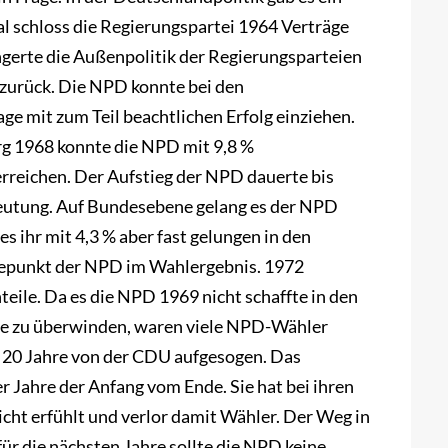
 schloss die Regierungspartei 1964 Verträge
gerte die Außenpolitik der Regierungsparteien
 zurück. Die NPD konnte bei den
e mit zum Teil beachtlichen Erfolg einziehen.
g 1968 konnte die NPD mit 9,8 %
erreichen. Der Aufstieg der NPD dauerte bis
deutung. Auf Bundesebene gelang es der NPD
s ihr mit 4,3 % aber fast gelungen in den
hepunkt der NPD im Wahlergebnis. 1972
eile. Da es die NPD 1969 nicht schaffte in den
de zu überwinden, waren viele NPD-Wähler
 20 Jahre von der CDU aufgesogen. Das
r Jahre der Anfang vom Ende. Sie hat bei ihren
ht erfühlt und verlor damit Wähler. Der Weg in
ür die nächsten Jahre sollte die NPD keine