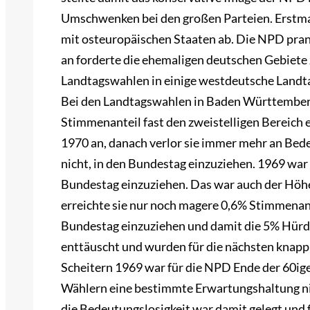
Umschwenken bei den großen Parteien. Erstmal
mit osteuropäischen Staaten ab. Die NPD pran
an forderte die ehemaligen deutschen Gebiete
Landtagswahlen in einige westdeutsche Landtag
Bei den Landtagswahlen in Baden Württember
Stimmenanteil fast den zweistelligen Bereich 
1970 an, danach verlor sie immer mehr an Be
nicht, in den Bundestag einzuziehen. 1969 war e
Bundestag einzuziehen. Das war auch der Hö
erreichte sie nur noch magere 0,6% Stimmenant
Bundestag einzuziehen und damit die 5% Hür
enttäuscht und wurden für die nächsten knapp
Scheitern 1969 war für die NPD Ende der 60ige
Wählern eine bestimmte Erwartungshaltung nic
die Bedeutungslosigkeit war damit gelegt und f