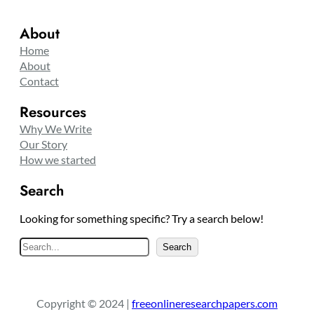
About
Home
About
Contact
Resources
Why We Write
Our Story
How we started
Search
Looking for something specific? Try a search below!
S
Search
e
a
r
Copyright © 2024 |
freeonlineresearchpapers.com
c