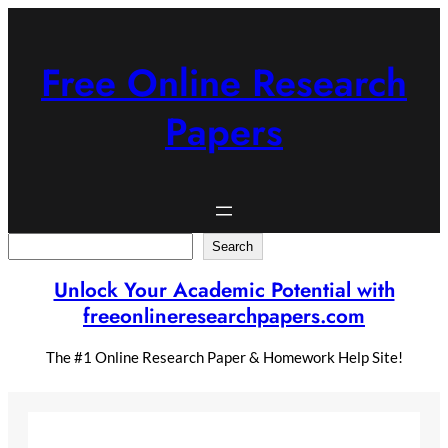
Skip
to
content
Free Online Research
Papers
Search
Search
Unlock Your Academic Potential with
freeonlineresearchpapers.com
The #1 Online Research Paper & Homework Help Site!