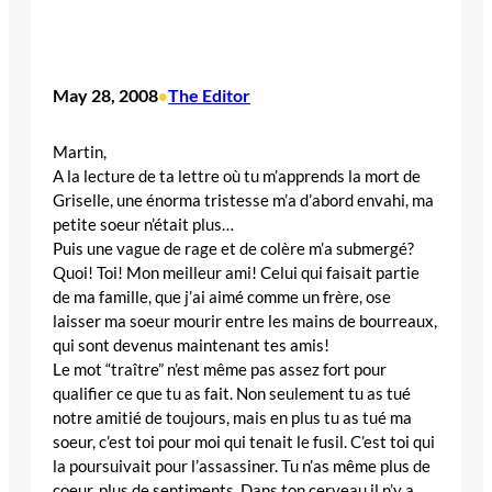
May 28, 2008
The Editor
•
Martin,
A la lecture de ta lettre où tu m’apprends la mort de
Griselle, une énorma tristesse m’a d’abord envahi, ma
petite soeur n’était plus…
Puis une vague de rage et de colère m’a submergé?
Quoi! Toi! Mon meilleur ami! Celui qui faisait partie
de ma famille, que j’ai aimé comme un frère, ose
laisser ma soeur mourir entre les mains de bourreaux,
qui sont devenus maintenant tes amis!
Le mot “traître” n’est même pas assez fort pour
qualifier ce que tu as fait. Non seulement tu as tué
notre amitié de toujours, mais en plus tu as tué ma
soeur, c’est toi pour moi qui tenait le fusil. C’est toi qui
la poursuivait pour l’assassiner. Tu n’as même plus de
coeur, plus de sentiments. Dans ton cerveau il n’y a