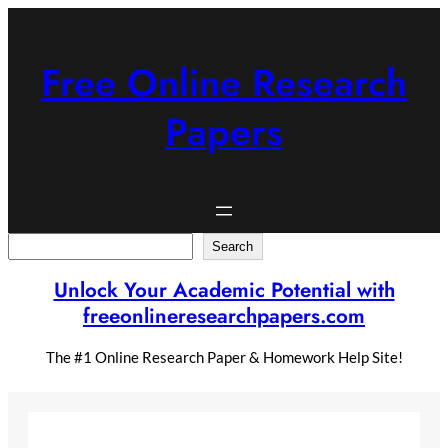
Skip
to
content
Free Online Research
Papers
Search
Search
Unlock Your Academic Potential with
freeonlineresearchpapers.com
The #1 Online Research Paper & Homework Help Site!