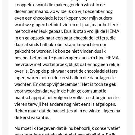
koopgekte want die maken gouden winst in de
december maand. Zo wilde ik op vijf december nog
even een chocolade letter kopen voor mijn ouders
want we gingen het niet vieren dit jaar, maar het leek
me toch een leuk gebaar. Dus ik stap vrolijk de HEMA
in en ga opzoek naar een paar chocolade letters, die
daar al sinds half oktober staan te wachten om
gekocht te worden. Ik kon ze niet vinden dus ik
besloot het maar te gaan vragen aan zo’n fijne HEMA-
mevrouw met wortelbroek, blijkt dat er nog één rekje
over is. En op de plek waar eerst de chocoladeletters
lagen, waren het nu de kerstballen die daar lagen te
wachten. En dat op vijf december! Het is toch te gek
voor woorden dat we in de huidige comsumptie
maatschappij al het volgende volks feest beginnen te
vieren terwijl het andere nog niet eens is afgelopen.
Reken maar dat de paaseitjes al in de winkel liggen na
de kerstvakantie.
Nu moet ik toegeven dat ik nu behoorlijk conservatief
overkom, iets wat absoluut niet ben of wil zijn. En ik