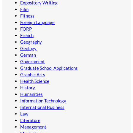
Expository Writing
Film
Fitness
Foreign Language
FORP
French
Geography
Geology
German
Government
Graduate School Applications
Graphic Arts
Health Science
History
Humanities
Information Technology
International Business
Law
Literature
Management