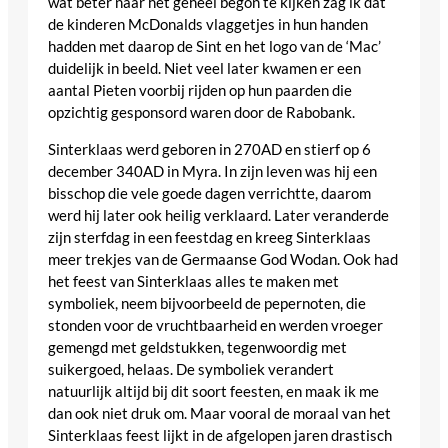
wat beter naar het geheel begon te kijken zag ik dat
de kinderen McDonalds vlaggetjes in hun handen
hadden met daarop de Sint en het logo van de ‘Mac’
duidelijk in beeld. Niet veel later kwamen er een
aantal Pieten voorbij rijden op hun paarden die
opzichtig gesponsord waren door de Rabobank.
Sinterklaas werd geboren in 270AD en stierf op 6
december 340AD in Myra. In zijn leven was hij een
bisschop die vele goede dagen verrichtte, daarom
werd hij later ook heilig verklaard. Later veranderde
zijn sterfdag in een feestdag en kreeg Sinterklaas
meer trekjes van de Germaanse God Wodan. Ook had
het feest van Sinterklaas alles te maken met
symboliek, neem bijvoorbeeld de pepernoten, die
stonden voor de vruchtbaarheid en werden vroeger
gemengd met geldstukken, tegenwoordig met
suikergoed, helaas. De symboliek verandert
natuurlijk altijd bij dit soort feesten, en maak ik me
dan ook niet druk om. Maar vooral de moraal van het
Sinterklaas feest lijkt in de afgelopen jaren drastisch